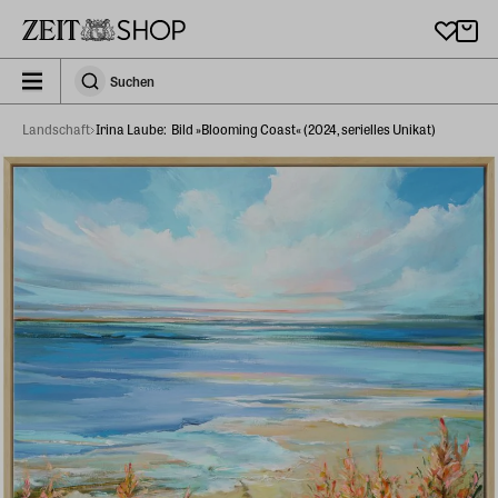
Zu Hauptinhalt springen
zeit_storefront.components.search.collapsed
Suchen
Suchen
Landschaft
Irina Laube: ​ Bild »Blooming Coast« (2024, serielles Unikat)