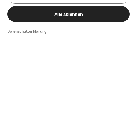
Alle ablehnen
Datenschutzerklärung
1
Mindestbestellwert von 50€. Nicht anwendbar auf Produkte, die der
Buchpreisbindung unterliegen, ZEIT-Akademie, e-Books. Keine
Barauszahlung möglich. Nicht mit weiteren Gutscheinen/Rabatten
kombinierbar.
Briefsendungen sind vom kostenlosen Rückversand ausgeschlossen.
Weitere Informationen zu Rücksendungen finden Sie hier
.
Alle Preise inkl. gesetzl. MwSt. zzgl. Versandkosten
Instagram
Pinterest