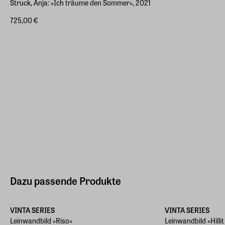
Struck, Anja: ​»Ich träume den Sommer«, 2021
725,00 €
Dazu passende Produkte
Verschiedene Größen
Verschiedene Größ
VINTA SERIES
VINTA SERIES
Leinwandbild »Riso«
Leinwandbild »Hillit