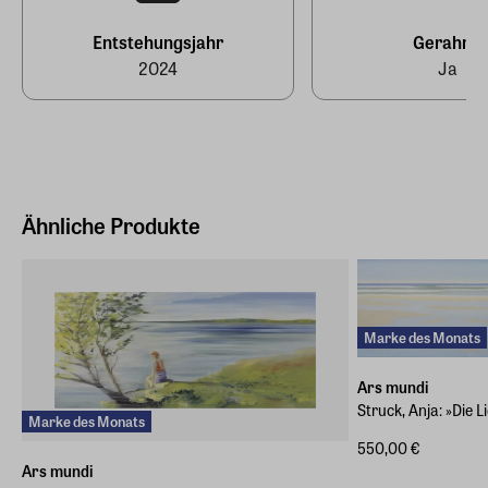
info@arsmundi.de
Entstehungsjahr
Gerahmt
2024
Ja
Ähnliche Produkte
Marke des Monats
Ars mundi
Struck, Anja: »Die 
Marke des Monats
550,00 €
Ars mundi