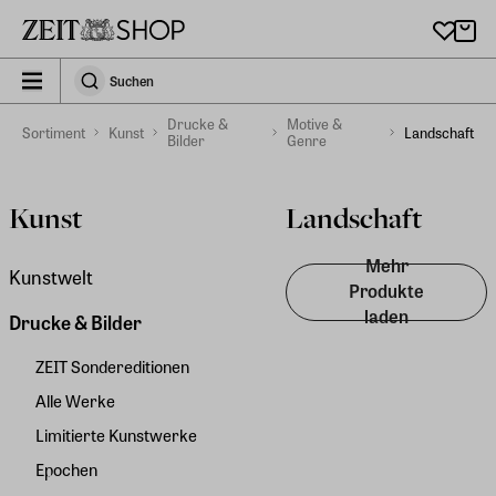
Zu Hauptinhalt springen
zeit_storefront.components.search.collapsed
Suchen
Suchen
Drucke &
Motive &
Sortiment
Kunst
Landschaft
Bilder
Genre
Kunst
Landschaft
Mehr
Kunstwelt
Produkte
laden
Drucke & Bilder
ZEIT Sondereditionen
Alle Werke
Limitierte Kunstwerke
Epochen