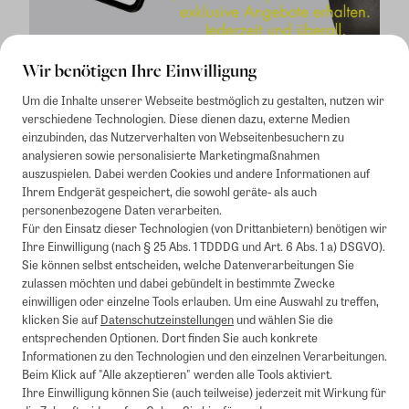
Wir benötigen Ihre Einwilligung
Um die Inhalte unserer Webseite bestmöglich zu gestalten, nutzen wir
verschiedene Technologien. Diese dienen dazu, externe Medien
einzubinden, das Nutzerverhalten von Webseitenbesuchern zu
analysieren sowie personalisierte Marketingmaßnahmen
auszuspielen. Dabei werden Cookies und andere Informationen auf
1
Mindestbestellwert von 50€. Nicht anwendbar auf Produkte, die der
Ihrem Endgerät gespeichert, die sowohl geräte- als auch
Buchpreisbindung unterliegen, ZEIT-Akademie, e-Books. Keine
personenbezogene Daten verarbeiten.
Barauszahlung möglich. Nicht mit weiteren Gutscheinen/Rabatten
Für den Einsatz dieser Technologien (von Drittanbietern) benötigen wir
kombinierbar.
Ihre Einwilligung (nach § 25 Abs. 1 TDDDG und Art. 6 Abs. 1 a) DSGVO).
Briefsendungen sind vom kostenlosen Rückversand ausgeschlossen.
Sie können selbst entscheiden, welche Datenverarbeitungen Sie
Weitere Informationen zu Rücksendungen finden Sie hier
.
zulassen möchten und dabei gebündelt in bestimmte Zwecke
Alle Preise inkl. gesetzl. MwSt. zzgl. Versandkosten
einwilligen oder einzelne Tools erlauben. Um eine Auswahl zu treffen,
klicken Sie auf
Datenschutzeinstellungen
und wählen Sie die
entsprechenden Optionen. Dort finden Sie auch konkrete
Informationen zu den Technologien und den einzelnen Verarbeitungen.
Instagram
Pinterest
Beim Klick auf "Alle akzeptieren" werden alle Tools aktiviert.
Ihre Einwilligung können Sie (auch teilweise) jederzeit mit Wirkung für