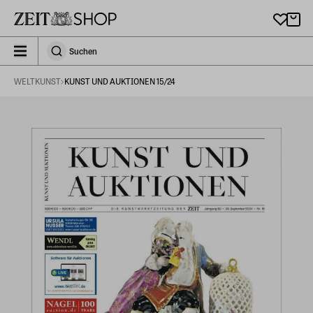
Zu Hauptinhalt springen
zeit_storefront.components.search.collapsed
Suchen
Suchen
WELTKUNST
KUNST UND AUKTIONEN 15/24