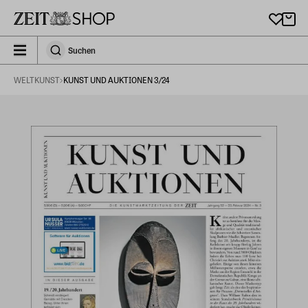
Zu Hauptinhalt springen
zeit_storefront.components.search.collapsed
Suchen
Suchen
WELTKUNST
KUNST UND AUKTIONEN 3/24