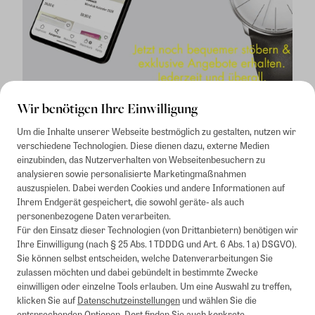
Wir benötigen Ihre Einwilligung
Um die Inhalte unserer Webseite bestmöglich zu gestalten, nutzen wir
verschiedene Technologien. Diese dienen dazu, externe Medien
einzubinden, das Nutzerverhalten von Webseitenbesuchern zu
analysieren sowie personalisierte Marketingmaßnahmen
auszuspielen. Dabei werden Cookies und andere Informationen auf
1
Mindestbestellwert von 50€. Nicht anwendbar auf Produkte, die der
Ihrem Endgerät gespeichert, die sowohl geräte- als auch
Buchpreisbindung unterliegen, ZEIT-Akademie, e-Books. Keine
personenbezogene Daten verarbeiten.
Barauszahlung möglich. Nicht mit weiteren Gutscheinen/Rabatten
Für den Einsatz dieser Technologien (von Drittanbietern) benötigen wir
kombinierbar.
Ihre Einwilligung (nach § 25 Abs. 1 TDDDG und Art. 6 Abs. 1 a) DSGVO).
Briefsendungen sind vom kostenlosen Rückversand ausgeschlossen.
Sie können selbst entscheiden, welche Datenverarbeitungen Sie
Weitere Informationen zu Rücksendungen finden Sie hier
.
zulassen möchten und dabei gebündelt in bestimmte Zwecke
Alle Preise inkl. gesetzl. MwSt. zzgl. Versandkosten
einwilligen oder einzelne Tools erlauben. Um eine Auswahl zu treffen,
klicken Sie auf
Datenschutzeinstellungen
und wählen Sie die
entsprechenden Optionen. Dort finden Sie auch konkrete