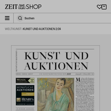
Zu Hauptinhalt springen
zeit_storefront.components.search.collapsed
Suchen
Suchen
WELTKUNST
KUNST UND AUKTIONEN 2/24