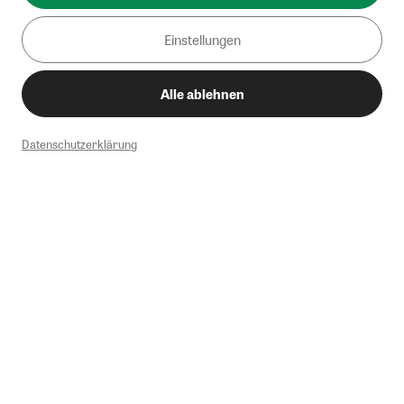
Einstellungen
Alle ablehnen
Datenschutzerklärung
1
Mindestbestellwert von 50€. Nicht anwendbar auf Produkte, die der
Buchpreisbindung unterliegen, ZEIT-Akademie, e-Books. Keine
Barauszahlung möglich. Nicht mit weiteren Gutscheinen/Rabatten
kombinierbar.
Briefsendungen sind vom kostenlosen Rückversand ausgeschlossen.
Weitere Informationen zu Rücksendungen finden Sie hier
.
Alle Preise inkl. gesetzl. MwSt. zzgl. Versandkosten