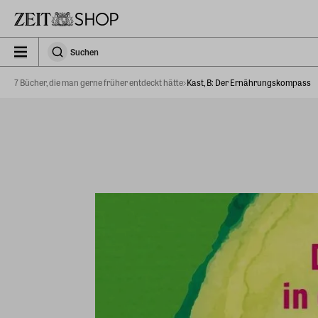
Zu Hauptinhalt springen
zeit_storefront.components.search.collapsed
Suchen
Suchen
7 Bücher, die man gerne früher entdeckt hätte
Kast, B: Der Ernährungskompass