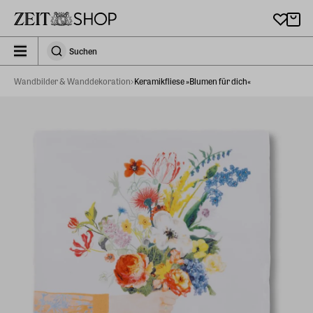
Zu Hauptinhalt springen
zeit_storefront.components.search.collapsed
Suchen
Suchen
Wandbilder & Wanddekoration
Keramikfliese »Blumen für dich«