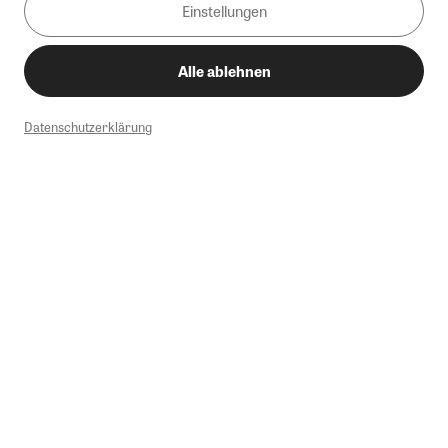
Einstellungen
Alle ablehnen
Datenschutzerklärung
1
Mindestbestellwert von 50€. Nicht anwendbar auf Produkte, die der
Buchpreisbindung unterliegen, ZEIT-Akademie, e-Books. Keine
Barauszahlung möglich. Nicht mit weiteren Gutscheinen/Rabatten
kombinierbar.
Briefsendungen sind vom kostenlosen Rückversand ausgeschlossen.
Weitere Informationen zu Rücksendungen finden Sie hier
.
Alle Preise inkl. gesetzl. MwSt. zzgl. Versandkosten