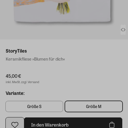
StoryTiles
Keramikfliese »Blumen für dich«
45,00 €
inkl. MwSt. zzgl. Versand
Variante:
Größe S
Größe M
In den Warenkorb