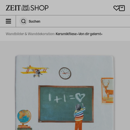
Zu Hauptinhalt springen
zeit_storefront.components.search.collapsed
Suchen
Suchen
Wandbilder & Wanddekoration
Keramikfliese »Von dir gelernt«