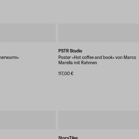
PSTR Studio
cherwurm«
Poster »Hot coffee and book« von Marco
Marella mit Rahmen
117,00 €
StoryTiles