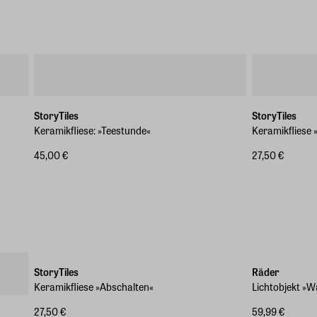
StoryTiles
StoryTiles
Keramikfliese: »Teestunde«
Keramikfliese 
45,00 €
27,50 €
StoryTiles
Räder
Keramikfliese »Abschalten«
Lichtobjekt »W
27,50 €
59,99 €