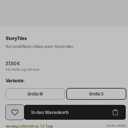
StoryTiles
Keramikfliese »Alles unter Kontrolle«
27,50 €
inkl. MwSt. zzgl. Versand
Variante:
Größe M
Größe S
In den Warenkorb
Lieferzeit ca. 1-2 Tage
Art.Nr.: 44248
Vorrätig.