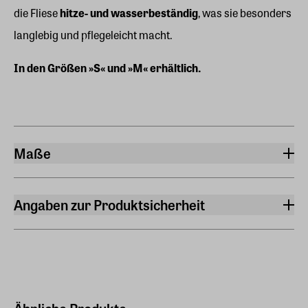
die Fliese
hitze- und wasserbeständig
, was sie besonders
langlebig und pflegeleicht macht.
In den Größen »S« und »M« erhältlich.
Maße
Breite
10 cm
Angaben zur Produktsicherheit
Länge
Hersteller
10 cm
StoryTiles
StoryTiles KNSM-laan 113 1019 LB Amsterdam Niederlande
Höhe
1 cm
Hersteller Land
Niederlande (EU)