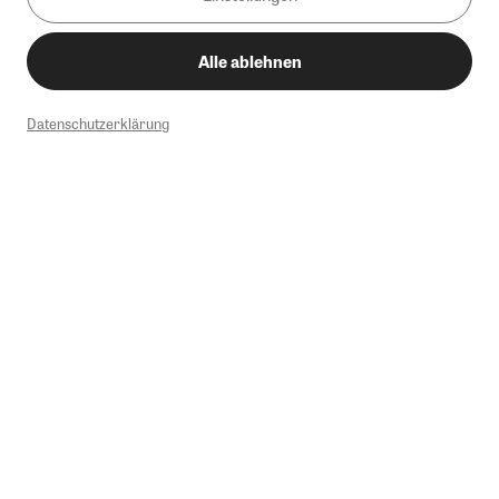
Alle ablehnen
Datenschutzerklärung
1
Mindestbestellwert von 50€. Nicht anwendbar auf Produkte, die der
Buchpreisbindung unterliegen, ZEIT-Akademie, e-Books. Keine
Barauszahlung möglich. Nicht mit weiteren Gutscheinen/Rabatten
kombinierbar.
Briefsendungen sind vom kostenlosen Rückversand ausgeschlossen.
Weitere Informationen zu Rücksendungen finden Sie hier
.
Alle Preise inkl. gesetzl. MwSt. zzgl. Versandkosten
Instagram
Pinterest