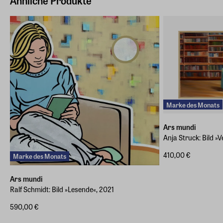
Ähnliche Produkte
E-Mail-Adresse
hallo@storytiles.de
Marke des Monats
Ars mundi
Anja Struck: Bild »
410,00 €
Marke des Monats
Ars mundi
Ralf Schmidt: Bild »Lesende«, 2021
590,00 €