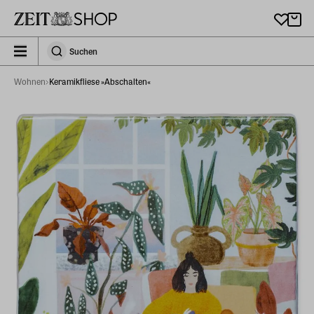
Zu Hauptinhalt springen
zeit_storefront.components.search.collapsed
Suchen
Suchen
Wohnen
Keramikfliese »Abschalten«