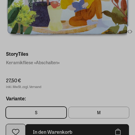
StoryTiles
Keramikfliese »Abschalten«
27,50 €
inkl. MwSt. zzgl. Versand
Variante:
S
M
In den Warenkorb