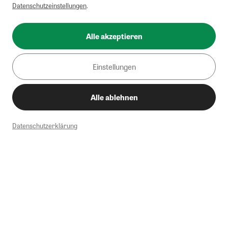
Datenschutzeinstellungen
.
Alle akzeptieren
Einstellungen
Alle ablehnen
Datenschutzerklärung
1
Mindestbestellwert von 50€. Nicht anwendbar auf Produkte, die der
Buchpreisbindung unterliegen, ZEIT-Akademie, e-Books. Keine
Barauszahlung möglich. Nicht mit weiteren Gutscheinen/Rabatten
kombinierbar.