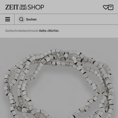
Zu Hauptinhalt springen
zeit_storefront.components.search.collapsed
Suchen
Suchen
Goldschmiedeschmuck
Kette »Würfel«