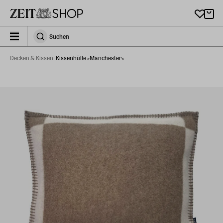
Zu Hauptinhalt springen
zeit_storefront.components.search.collapsed
Suchen
Suchen
Decken & Kissen
Kissenhülle »Manchester«