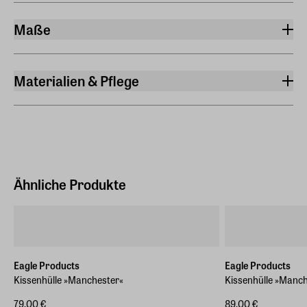
Maße
Breite
40 cm
Materialien & Pflege
Länge
Material
30 cm
Lammwolle
Gewicht
0,120 kg
Ähnliche Produkte
Eagle Products
Eagle Products
Kissenhülle »Manchester«
Kissenhülle »Manch
79,00 €
89,00 €