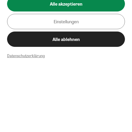
Alle akzeptieren
Einstellungen
Alle ablehnen
Datenschutzerklärung
1
Mindestbestellwert von 50€. Nicht anwendbar auf Produkte, die der
Buchpreisbindung unterliegen, ZEIT-Akademie, e-Books. Keine
Barauszahlung möglich. Nicht mit weiteren Gutscheinen/Rabatten
kombinierbar.
Briefsendungen sind vom kostenlosen Rückversand ausgeschlossen.
Weitere Informationen zu Rücksendungen finden Sie hier
.
Alle Preise inkl. gesetzl. MwSt. zzgl. Versandkosten