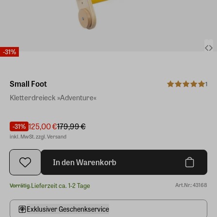
-31%
Small Foot
1
Kletterdreieck »Adventure«
125,00 €
179,99 €
-31%
inkl. MwSt. zzgl. Versand
In den Warenkorb
Lieferzeit ca. 1-2 Tage
Art.Nr.: 43168
Vorrätig.
Exklusiver Geschenkservice