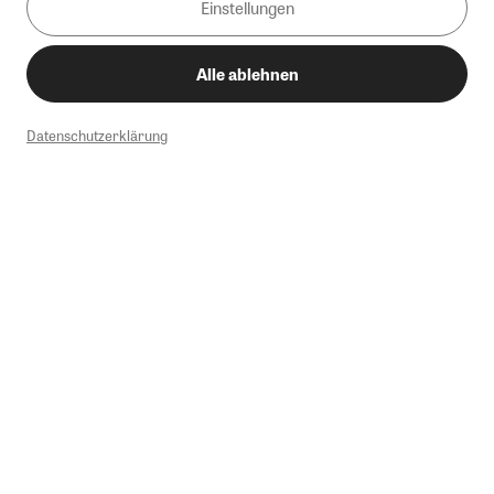
Einstellungen
Alle ablehnen
Datenschutzerklärung
1
Mindestbestellwert von 50€. Nicht anwendbar auf Produkte, die der
Buchpreisbindung unterliegen, ZEIT-Akademie, e-Books. Keine
Barauszahlung möglich. Nicht mit weiteren Gutscheinen/Rabatten
kombinierbar.
Briefsendungen sind vom kostenlosen Rückversand ausgeschlossen.
Weitere Informationen zu Rücksendungen finden Sie hier
.
Alle Preise inkl. gesetzl. MwSt. zzgl. Versandkosten