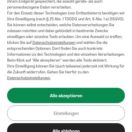
Mindestbestellwert von 50€. Nicht anwendbar auf Produkte, die der
Ihrem Endgerät gespeichert, die sowohl geräte- als auch
Buchpreisbindung unterliegen, ZEIT-Akademie, e-Books. Keine
personenbezogene Daten verarbeiten.
Barauszahlung möglich. Nicht mit weiteren Gutscheinen/Rabatten
Für den Einsatz dieser Technologien (von Drittanbietern) benötigen wir
kombinierbar.
Ihre Einwilligung (nach § 25 Abs. 1 TDDDG und Art. 6 Abs. 1 a) DSGVO).
Briefsendungen sind vom kostenlosen Rückversand ausgeschlossen.
Sie können selbst entscheiden, welche Datenverarbeitungen Sie
Weitere Informationen zu Rücksendungen finden Sie hier
.
zulassen möchten und dabei gebündelt in bestimmte Zwecke
Alle Preise inkl. gesetzl. MwSt. zzgl. Versandkosten
einwilligen oder einzelne Tools erlauben. Um eine Auswahl zu treffen,
klicken Sie auf
Datenschutzeinstellungen
und wählen Sie die
entsprechenden Optionen. Dort finden Sie auch konkrete
Informationen zu den Technologien und den einzelnen Verarbeitungen.
Instagram
Pinterest
Beim Klick auf "Alle akzeptieren" werden alle Tools aktiviert.
Ihre Einwilligung können Sie (auch teilweise) jederzeit mit Wirkung für
die Zukunft widerrufen. Gehen Sie hierfür zu den
Datenschutzeinstellungen
.
Impressum
AGB
Alle akzeptieren
Datenschutz
Widerrufsbelehrung
Einstellungen
Barrierefreiheit
Alle ablehnen