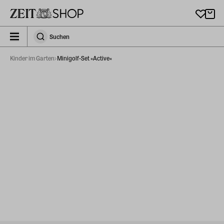
Zu Hauptinhalt springen
zeit_storefront.components.search.collapsed
Suchen
Suchen
Kinder im Garten
Minigolf-Set »Active«