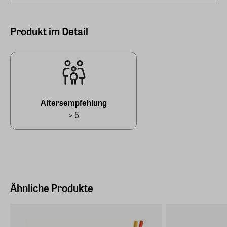
81,50 cm
Holz
Höhe
Produkt im Detail
3 cm
Gewicht
2,130 kg
Altersempfehlung
> 5
Ähnliche Produkte