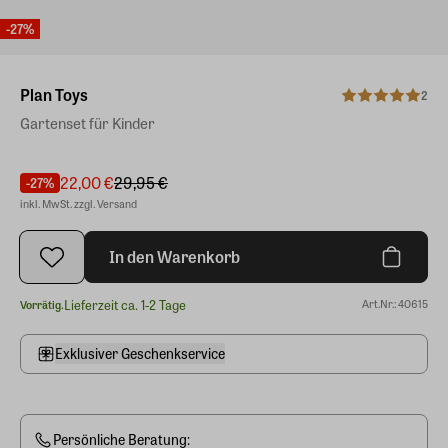
-27%
Plan Toys
2
Gartenset für Kinder
22,00 €
29,95 €
-27%
inkl. MwSt. zzgl. Versand
In den Warenkorb
Lieferzeit ca. 1-2 Tage
Art.Nr.: 40615
Vorrätig.
Exklusiver Geschenkservice
Persönliche Beratung: