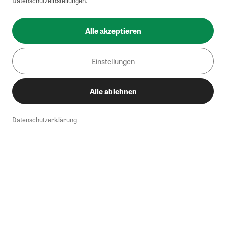
Datenschutzeinstellungen
.
Alle akzeptieren
Einstellungen
Alle ablehnen
Datenschutzerklärung
1
Mindestbestellwert von 50€. Nicht anwendbar auf Produkte, die der
Buchpreisbindung unterliegen, ZEIT-Akademie, e-Books. Keine
Barauszahlung möglich. Nicht mit weiteren Gutscheinen/Rabatten
kombinierbar.
Briefsendungen sind vom kostenlosen Rückversand ausgeschlossen.