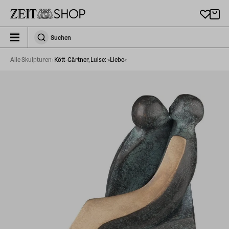
Zu Hauptinhalt springen
zeit_storefront.components.search.collapsed
Suchen
Suchen
Alle Skulpturen
Kött-Gärtner, Luise: »Liebe«