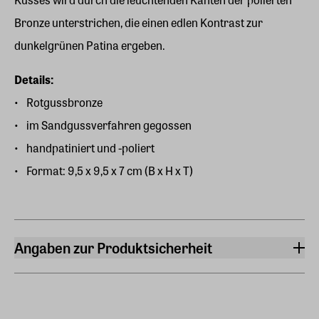
Bronze unterstrichen, die einen edlen Kontrast zur
dunkelgrünen Patina ergeben.
Details:
Rotgussbronze
im Sandgussverfahren gegossen
handpatiniert und -poliert
Format: 9,5 x 9,5 x 7 cm (B x H x T)
Angaben zur Produktsicherheit
Hersteller
ars mundi Edition Max Büchner GmbH
Bödekerstraße 13, 30161 Hannover