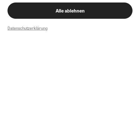
Alle ablehnen
Datenschutzerklärung
1
Mindestbestellwert von 50€. Nicht anwendbar auf Produkte, die der
Buchpreisbindung unterliegen, ZEIT-Akademie, e-Books. Keine
Barauszahlung möglich. Nicht mit weiteren Gutscheinen/Rabatten
kombinierbar.
Briefsendungen sind vom kostenlosen Rückversand ausgeschlossen.
Weitere Informationen zu Rücksendungen finden Sie hier
.
Alle Preise inkl. gesetzl. MwSt. zzgl. Versandkosten
Instagram
Pinterest