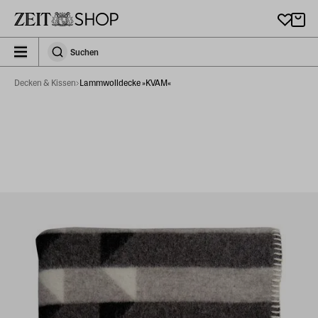
Zu Hauptinhalt springen
zeit_storefront.components.search.collapsed
Suchen
Suchen
Decken & Kissen
Lammwolldecke »KVAM«