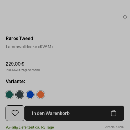
Røros Tweed
Lammwolldecke »KVAM«
229,00 €
inkl. MwSt. zzgl. Versand
Variante:
In den Warenkorb
Lieferzeit ca. 1-2 Tage
Art.Nr.: 44210
Vorrätig.