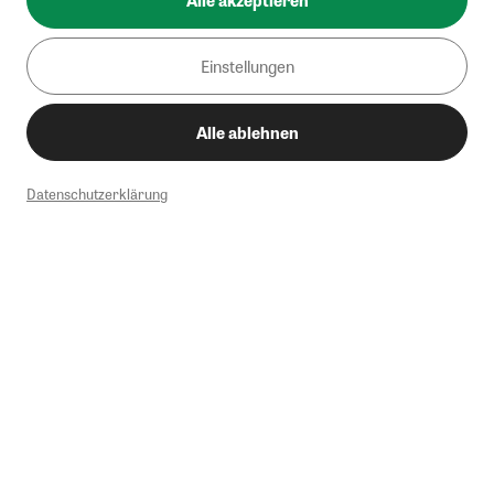
Alle akzeptieren
Einstellungen
Alle ablehnen
Datenschutzerklärung
1
Mindestbestellwert von 50€. Nicht anwendbar auf Produkte, die der
Buchpreisbindung unterliegen, ZEIT-Akademie, e-Books. Keine
Barauszahlung möglich. Nicht mit weiteren Gutscheinen/Rabatten
kombinierbar.
Briefsendungen sind vom kostenlosen Rückversand ausgeschlossen.
Weitere Informationen zu Rücksendungen finden Sie hier
.
Alle Preise inkl. gesetzl. MwSt. zzgl. Versandkosten