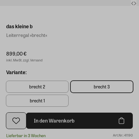
das kleine b
Leiterregal »brecht«
899,00 €
inkl. MwSt. zzgl. Versand
Variante:
brecht 2
brecht 3
brecht 1
In den Warenkorb
Lieferbar in 3 Wochen
Art.Nr.: 41190