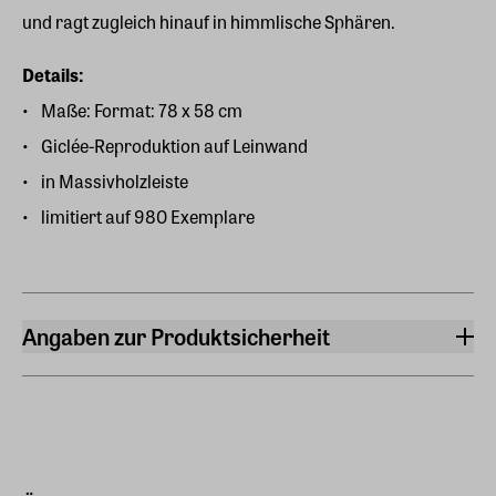
und ragt zugleich hinauf in himmlische Sphären.
Details:
Maße: Format: 78 x 58 cm
Giclée-Reproduktion auf Leinwand
in Massivholzleiste
limitiert auf 980 Exemplare
Angaben zur Produktsicherheit
Hersteller
ars mundi Edition Max Büchner GmbH
Bödekerstraße 13, 30161 Hannover
Hersteller Land
Deutschland (EU)