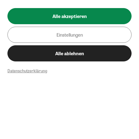
Alle akzeptieren
Einstellungen
Alle ablehnen
Datenschutzerklärung
1
Mindestbestellwert von 50€. Nicht anwendbar auf Produkte, die der
Buchpreisbindung unterliegen, ZEIT-Akademie, e-Books. Keine
Barauszahlung möglich. Nicht mit weiteren Gutscheinen/Rabatten
kombinierbar.
Briefsendungen sind vom kostenlosen Rückversand ausgeschlossen.