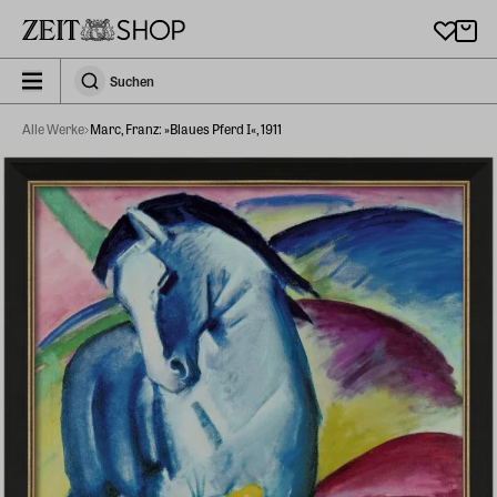
Zu Hauptinhalt springen
zeit_storefront.components.search.collapsed
Suchen
Suchen
Alle Werke
Marc, Franz: »Blaues Pferd I«, 1911