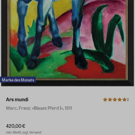
Marke des Monats
Ars mundi
2
Marc, Franz: »Blaues Pferd I«, 1911
420,00 €
inkl. MwSt. zzgl. Versand