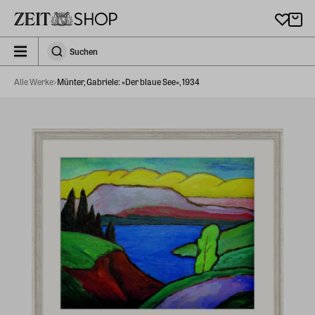
Zu Hauptinhalt springen
zeit_storefront.components.search.collapsed
Suchen
Suchen
Alle Werke
Münter, Gabriele: »Der blaue See«, 1934