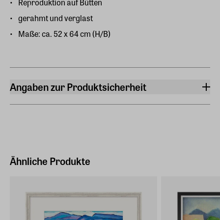
Reproduktion auf Bütten
gerahmt und verglast
Maße: ca. 52 x 64 cm (H/B)
Angaben zur Produktsicherheit
Hersteller
ars mundi Edition Max Büchner GmbH
Bödekerstraße 13, 30161 Hannover
Hersteller Land
Deutschland (EU)
Ähnliche Produkte
E-Mail-Adresse
info@arsmundi.de