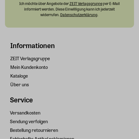
Ich möchte über Angebote der
ZEIT Verlagsgruppe
per E-Mail
informiert werden. Diese Einwilligung kann ich jederzeit
widerrufen.
Datenschutzerklärung
.
Informationen
ZEIT Verlagsgruppe
Mein Kundenkonto
Kataloge
Über uns
Service
Versandkosten
Sendung verfolgen
Bestellung retournieren
Fehlerhafte Artikel reklamieren