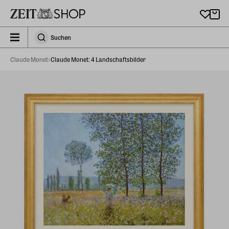
Zu Hauptinhalt springen
zeit_storefront.components.search.collapsed
Suchen
Suchen
Claude Monet
Claude Monet: 4 Landschaftsbilder