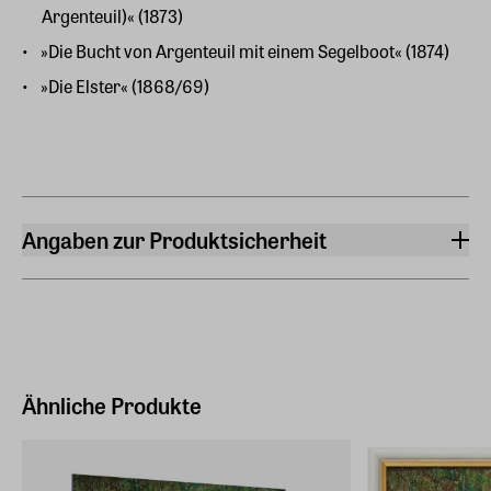
Argenteuil)« (1873)
»Die Bucht von Argenteuil mit einem Segelboot« (1874)
»Die Elster« (1868/69)
Angaben zur Produktsicherheit
Hersteller
ars mundi Edition Max Büchner GmbH
Bödekerstraße 13, 30161 Hannover
Hersteller Land
Deutschland (EU)
Ähnliche Produkte
E-Mail-Adresse
info@arsmundi.de