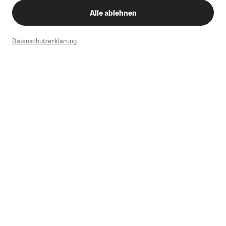
Alle ablehnen
Datenschutzerklärung
1
Mindestbestellwert von 50€. Nicht anwendbar auf Produkte, die der
Buchpreisbindung unterliegen, ZEIT-Akademie, e-Books. Keine
Barauszahlung möglich. Nicht mit weiteren Gutscheinen/Rabatten
kombinierbar.
Briefsendungen sind vom kostenlosen Rückversand ausgeschlossen.
Weitere Informationen zu Rücksendungen finden Sie hier
.
Alle Preise inkl. gesetzl. MwSt. zzgl. Versandkosten
Instagram
Pinterest