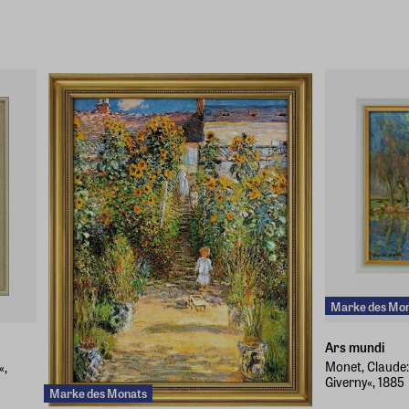
Marke des Mo
Ars mundi
Monet, Claude:
«,
Giverny«, 1885
Marke des Monats