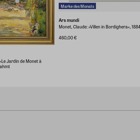
Marke des Monats
Ars mundi
Monet, Claude: »Villen in Bordighera«, 188
460,00 €
 »Le Jardin de Monet à
erahmt