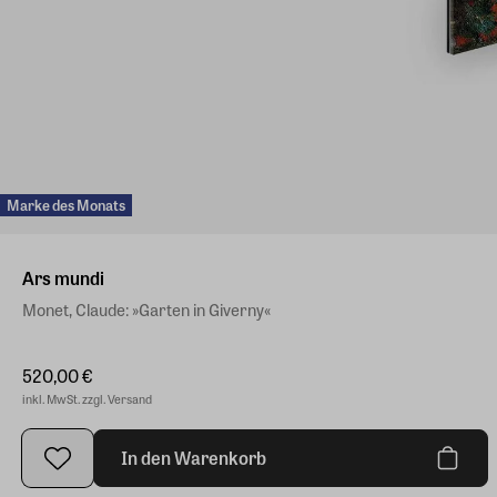
Marke des Monats
Ars mundi
Monet, Claude: »Garten in Giverny«
520,00 €
inkl. MwSt. zzgl. Versand
In den Warenkorb