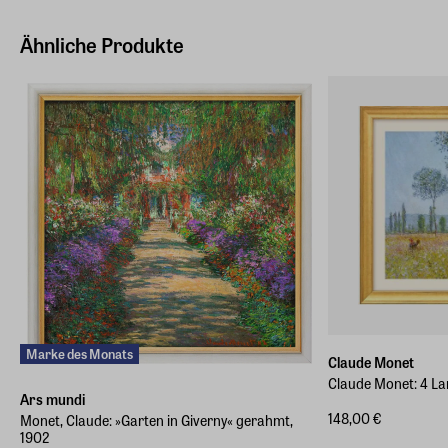
Hersteller Land
Deutschland (EU)
Ähnliche Produkte
E-Mail-Adresse
info@arsmundi.de
Marke des Monats
Claude Monet
Claude Monet: 4 La
Ars mundi
148,00 €
Monet, Claude: »Garten in Giverny« gerahmt,
1902