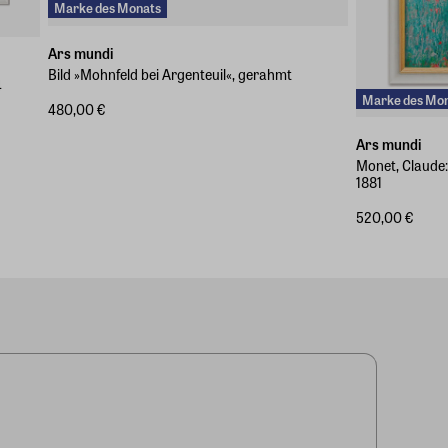
Marke des Monats
Ars mundi
Bild »Mohnfeld bei Argenteuil«, gerahmt
4
Marke des Mo
480,00 €
Ars mundi
Monet, Claude:
1881
520,00 €