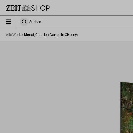
Zu Hauptinhalt springen
zeit_storefront.components.search.collapsed
Suchen
Suchen
Alle Werke
Monet, Claude: »Garten in Giverny«