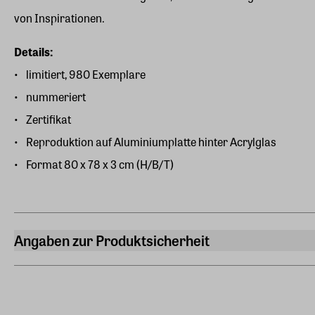
von Inspirationen.
Details:
limitiert, 980 Exemplare
nummeriert
Zertifikat
Reproduktion auf Aluminiumplatte hinter Acrylglas
Format 80 x 78 x 3 cm (H/B/T)
Angaben zur Produktsicherheit
Hersteller
ars mundi Edition Max Büchner GmbH
Bödekerstraße 13, 30161 Hannover