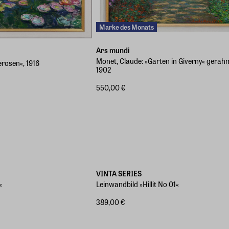
Marke des Monats
Ars mundi
Monet, Claude: »Garten in Giverny« gerah
erosen«, 1916
1902
550,00 €
en
Verschiedene Größen
VINTA SERIES
«
Leinwandbild »Hillit No 01«
389,00 €