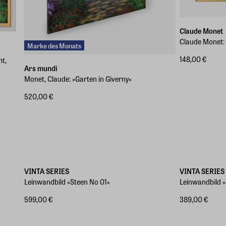
Claude Monet
Claude Monet: 
Marke des Monats
148,00 €
mt,
Ars mundi
Monet, Claude: »Garten in Giverny«
520,00 €
Verschiedene Größen
Verschiedene 
VINTA SERIES
VINTA SERIES
Leinwandbild »Steen No 01«
Leinwandbild 
599,00 €
389,00 €