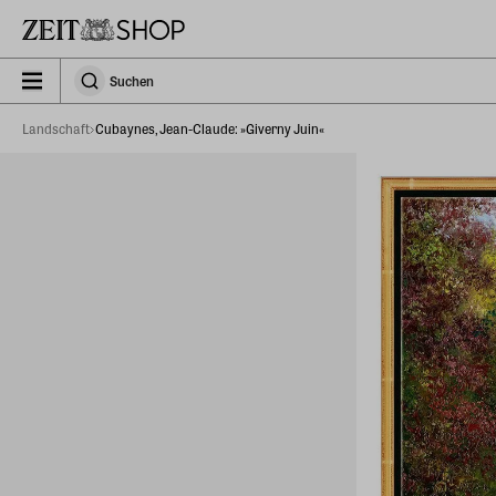
Zu Hauptinhalt springen
zeit_storefront.components.search.collapsed
Suchen
Suchen
Landschaft
Cubaynes, Jean-Claude: »Giverny Juin«