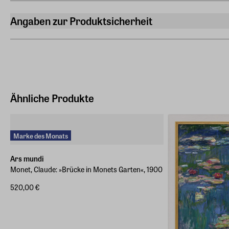
Angaben zur Produktsicherheit
Hersteller
ars mundi Edition Max Büchner GmbH
Bödekerstraße 13, 30161 Hannover
Hersteller Land
Deutschland (EU)
Ähnliche Produkte
E-Mail-Adresse
info@arsmundi.de
Marke des Monats
Ars mundi
Monet, Claude: »Brücke in Monets Garten«, 1900
520,00 €