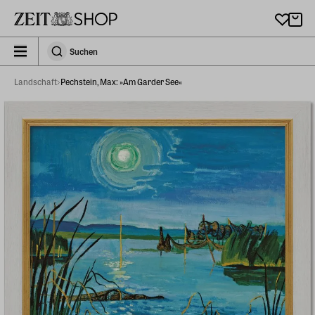
Zu Hauptinhalt springen
zeit_storefront.components.search.collapsed
Suchen
Suchen
Landschaft
Pechstein, Max: »Am Garder See«