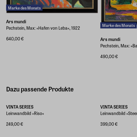
Marke des Monats
Ars mundi
Marke des Monats
Pechstein, Max: »Hafen von Leba«, 1922
640,00 €
Ars mundi
Pechstein, Max: »B
490,00 €
Dazu passende Produkte
Verschiedene Größen
Verschiedene Größ
VINTA SERIES
VINTA SERIES
Leinwandbild »Riso«
Leinwandbild »Stee
249,00 €
399,00 €