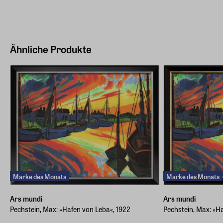
Bödekerstraße 13, 30161 Hannover
Hersteller Land
Deutschland (EU)
Ähnliche Produkte
E-Mail-Adresse
info@arsmundi.de
Marke des Monats
Marke des Monats
Ars mundi
Ars mundi
Pechstein, Max: »Hafen von Leba«, 1922
Pechstein, Max: »H