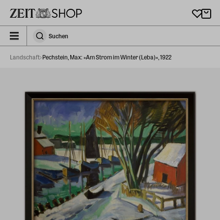
Zu Hauptinhalt springen
zeit_storefront.components.search.collapsed
Suchen
Suchen
Landschaft
Pechstein, Max: »Am Strom im Winter (Leba)«, 1922