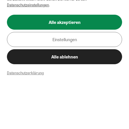
Datenschutzeinstellungen
.
Alle akzeptieren
Einstellungen
Alle ablehnen
Datenschutzerklärung
1
Mindestbestellwert von 50€. Nicht anwendbar auf Produkte, die der
Buchpreisbindung unterliegen, ZEIT-Akademie, e-Books. Keine
Barauszahlung möglich. Nicht mit weiteren Gutscheinen/Rabatten
kombinierbar.