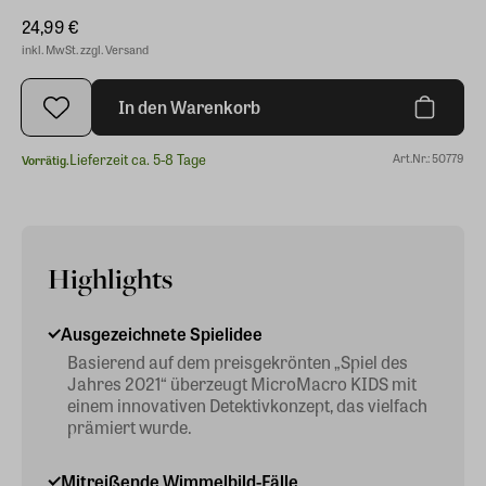
24,99 €
inkl. MwSt. zzgl. Versand
In den Warenkorb
Lieferzeit ca. 5-8 Tage
Art.Nr.: 50779
Vorrätig.
Highlights
Ausgezeichnete Spielidee
Basierend auf dem preisgekrönten „Spiel des
Jahres 2021“ überzeugt MicroMacro KIDS mit
einem innovativen Detektivkonzept, das vielfach
prämiert wurde.
Mitreißende Wimmelbild-Fälle