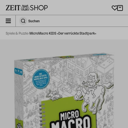
Zu Hauptinhalt springen
zeit_storefront.components.search.collapsed
Suchen
Suchen
Spiele & Puzzle
MicroMacro KIDS »Der verrückte Stadtpark«