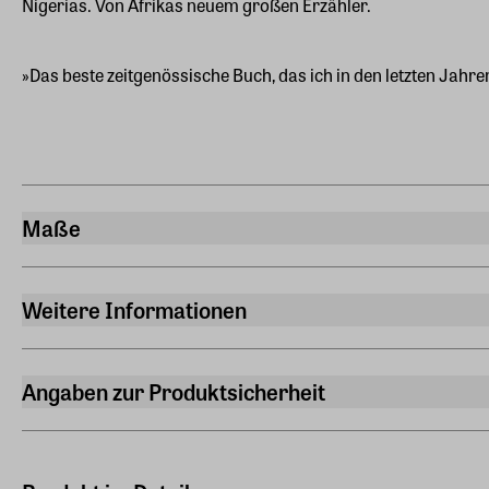
Nigerias. Von Afrikas neuem großen Erzähler.
»Das beste zeitgenössische Buch, das ich in den letzten Jahre
Maße
Breite
11,60 cm
Weitere Informationen
Länge
Sprache
19 cm
Deutsch
Angaben zur Produktsicherheit
Höhe
Übersetzt von
Hersteller
3 cm
Schweder-Schreiner, Nicolai von
Aufbau Taschenbuch Verlag GmbH
Gewicht
Prinzenstraße 85, 10969, Berlin
Verlag