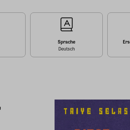
l
Sprache
Er
Deutsch
g