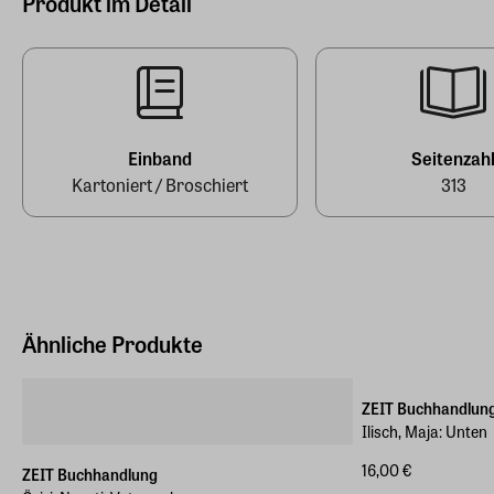
Produkt im Detail
0,254 kg
Aufbau Taschenbuch Verlag
Hersteller Land
Deutschland (EU)
EAN
9783746632421
E-Mail-Adresse
info@aufbau-verlag.de
Einband
Seitenzah
Kartoniert / Broschiert
313
Ähnliche Produkte
ZEIT Buchhandlun
Ilisch, Maja: Unten
16,00 €
ZEIT Buchhandlung