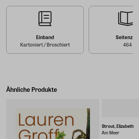
Hersteller Land
Deutschland (EU)
EAN
9783453424012
E-Mail-Adresse
produktsicherheit@penguinrandomhouse.de
Einband
Seitenzah
Kartoniert / Broschiert
464
Ähnliche Produkte
Strout, Elizabeth
Am Meer