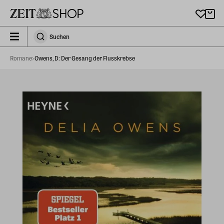
Zu Hauptinhalt springen
zeit_storefront.components.search.collapsed
Suchen
Suchen
Romane
Owens, D: Der Gesang der Flusskrebse