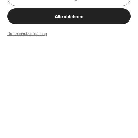
Alle ablehnen
Datenschutzerklärung
1
Mindestbestellwert von 50€. Nicht anwendbar auf Produkte, die der
Buchpreisbindung unterliegen, ZEIT-Akademie, e-Books. Keine
Barauszahlung möglich. Nicht mit weiteren Gutscheinen/Rabatten
kombinierbar.
Briefsendungen sind vom kostenlosen Rückversand ausgeschlossen.
Weitere Informationen zu Rücksendungen finden Sie hier
.
Alle Preise inkl. gesetzl. MwSt. zzgl. Versandkosten
Instagram
Pinterest