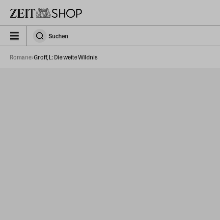
Zu Hauptinhalt springen
zeit_storefront.components.search.collapsed
Suchen
Suchen
Romane
Groff, L: Die weite Wildnis