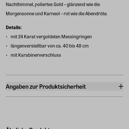
Nachthimmel, poliertes Gold – glänzend wie die
Morgensonne und Karneol – rot wie die Abendröte.
Details:
mit 24 Karat vergoldeten Messingringen
längenverstellbar von ca. 40 bis 48 cm
mit Karabinerverschluss
Angaben zur Produktsicherheit
Hersteller
ars mundi Edition Max Büchner GmbH
Bödekerstraße 13, 30161 Hannover
Hersteller Land
Deutschland (EU)