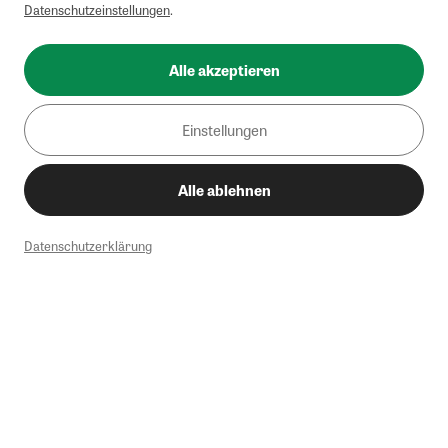
Datenschutzeinstellungen
.
Alle akzeptieren
Einstellungen
Alle ablehnen
Datenschutzerklärung
1
Mindestbestellwert von 50€. Nicht anwendbar auf Produkte, die der
Buchpreisbindung unterliegen, ZEIT-Akademie, e-Books. Keine
Barauszahlung möglich. Nicht mit weiteren Gutscheinen/Rabatten
kombinierbar.