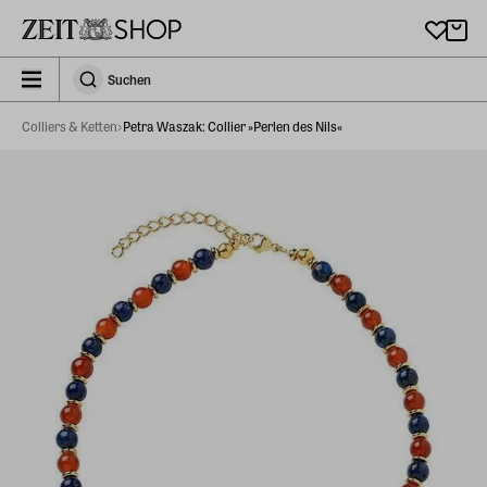
Zu Hauptinhalt springen
zeit_storefront.components.search.collapsed
Suchen
Suchen
Colliers & Ketten
Petra Waszak: Collier »Perlen des Nils«