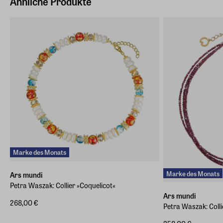
Ähnliche Produkte
E-Mail-Adresse
info@arsmundi.de
Marke des Monats
Marke des Monats
Ars mundi
Petra Waszak: Collier »Coquelicot«
Ars mundi
268,00 €
Petra Waszak: Colli