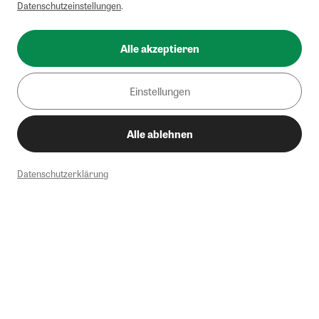
Datenschutzeinstellungen
.
Alle akzeptieren
Einstellungen
Alle ablehnen
Datenschutzerklärung
1
Mindestbestellwert von 50€. Nicht anwendbar auf Produkte, die der
Buchpreisbindung unterliegen, ZEIT-Akademie, e-Books. Keine
Barauszahlung möglich. Nicht mit weiteren Gutscheinen/Rabatten
kombinierbar.