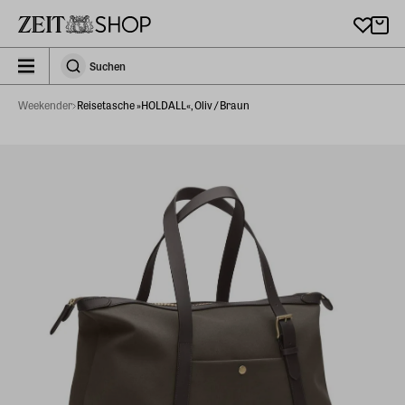
Zu Hauptinhalt springen
zeit_storefront.components.search.collapsed
Suchen
Suchen
Weekender
Reisetasche »HOLDALL«, Oliv / Braun