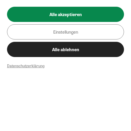
Alle akzeptieren
Einstellungen
Alle ablehnen
Datenschutzerklärung
1
Mindestbestellwert von 50€. Nicht anwendbar auf Produkte, die der
Buchpreisbindung unterliegen, ZEIT-Akademie, e-Books. Keine
Barauszahlung möglich. Nicht mit weiteren Gutscheinen/Rabatten
kombinierbar.
Briefsendungen sind vom kostenlosen Rückversand ausgeschlossen.