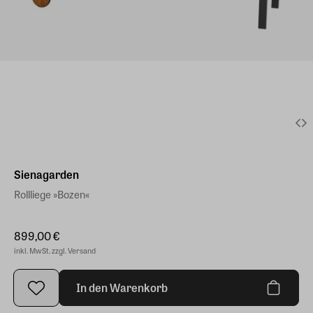
Sienagarden
Rollliege »Bozen«
899,00 €
inkl. MwSt. zzgl. Versand
In den Warenkorb