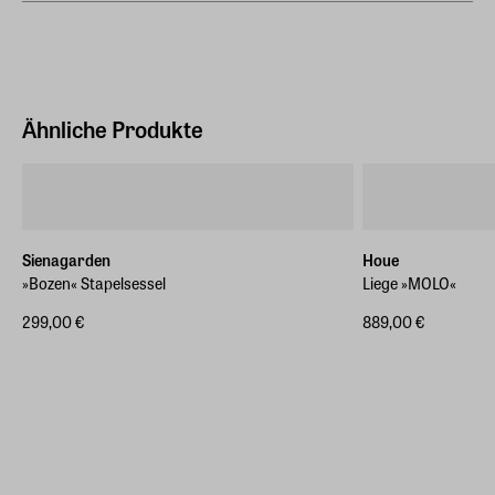
64 cm
Länge
230 cm
Ähnliche Produkte
Höhe
43 cm
Sienagarden
Houe
»Bozen« Stapelsessel
Liege »MOLO«
299,00 €
889,00 €