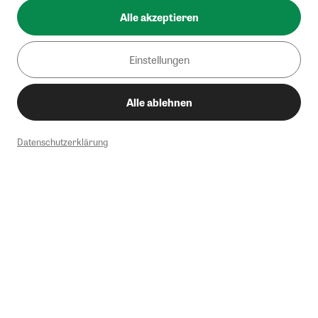
Alle akzeptieren
Einstellungen
Alle ablehnen
Datenschutzerklärung
1
Mindestbestellwert von 50€. Nicht anwendbar auf Produkte, die der
Buchpreisbindung unterliegen, ZEIT-Akademie, e-Books. Keine
Barauszahlung möglich. Nicht mit weiteren Gutscheinen/Rabatten
kombinierbar.
Briefsendungen sind vom kostenlosen Rückversand ausgeschlossen.
Weitere Informationen zu Rücksendungen finden Sie hier
.
Alle Preise inkl. gesetzl. MwSt. zzgl. Versandkosten