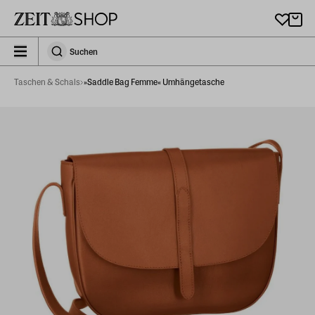
Zu Hauptinhalt springen
zeit_storefront.components.search.collapsed
Suchen
Suchen
Taschen & Schals
»Saddle Bag Femme« Umhängetasche