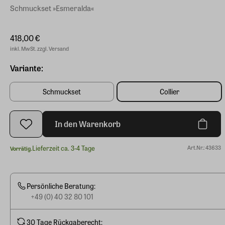
Schmuckset »Esmeralda«
418,00 €
inkl. MwSt. zzgl. Versand
Variante:
Schmuckset
Collier
In den Warenkorb
Lieferzeit ca. 3-4 Tage
Art.Nr.: 43633
Vorrätig.
Persönliche Beratung:
+49 (0) 40 32 80 101
30 Tage Rückgaberecht: