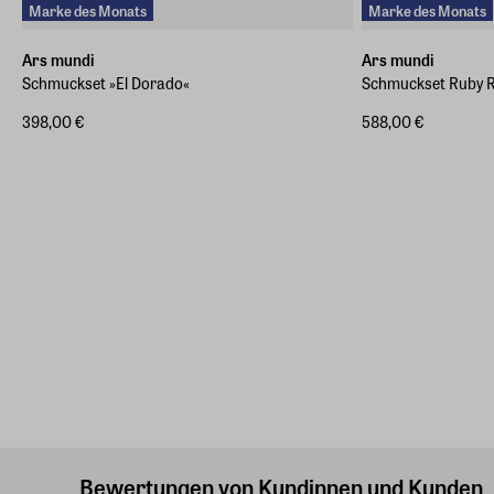
Marke des Monats
Marke des Monats
Ars mundi
Ars mundi
Schmuckset »El Dorado«
Schmuckset Ruby 
398,00 €
588,00 €
Bewertungen von Kundinnen und Kunden