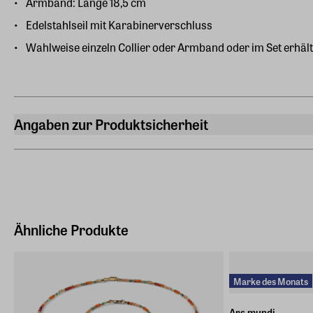
Armband: Länge 18,5 cm
Edelstahlseil mit Karabinerverschluss
Wahlweise einzeln Collier oder Armband oder im Set erhält
Angaben zur Produktsicherheit
Hersteller
ars mundi Edition Max Büchner GmbH
Bödekerstraße 13, 30161 Hannover
Hersteller Land
Deutschland (EU)
Ähnliche Produkte
E-Mail-Adresse
info@arsmundi.de
Marke des Monats
Ars mundi