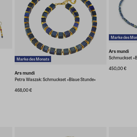
Marke des Mo
Ars mundi
Schmuckset »B
Marke des Monats
450,00 €
Ars mundi
Petra Waszak: Schmuckset »Blaue Stunde«
468,00 €