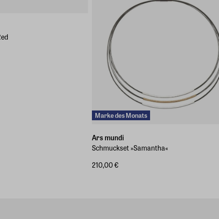
Red
Marke des Monats
Ars mundi
Schmuckset »Samantha«
210,00 €