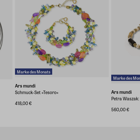
Marke des Monats
Marke des Mo
Ars mundi
Ars mundi
Schmuck-Set »Tesoro«
Petra Waszak:
418,00 €
560,00 €