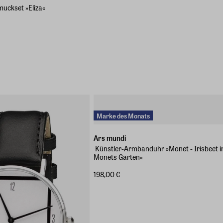
uckset »Eliza«
Marke des Monats
Ars mundi
Künstler-Armbanduhr »Monet - Irisbeet i
Monets Garten«
198,00 €