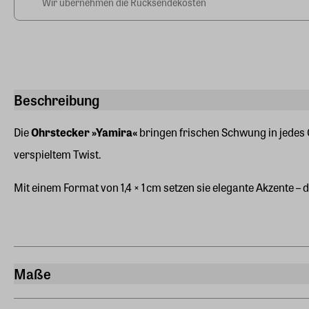
Wir übernehmen die Rücksendekosten
Beschreibung
Die
Ohrstecker »Yamira«
bringen frischen Schwung in jedes 
verspieltem Twist.
Mit einem Format von 1,4 × 1 cm setzen sie elegante Akzente – 
Maße
Breite
1 cm