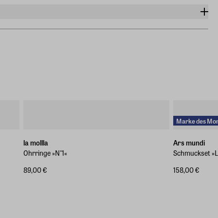
Marke des Mo
la mollla
Ars mundi
Ohrringe »N°1«
Schmuckset »L
89,00 €
158,00 €