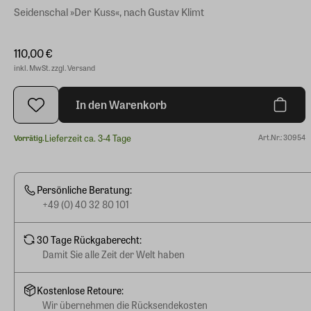
Seidenschal »Der Kuss«, nach Gustav Klimt
110,00 €
inkl. MwSt. zzgl. Versand
In den Warenkorb
Lieferzeit ca. 3-4 Tage
Art.Nr.: 30954
Vorrätig.
Persönliche Beratung:
+49 (0) 40 32 80 101
30 Tage Rückgaberecht:
Damit Sie alle Zeit der Welt haben
Kostenlose Retoure:
Wir übernehmen die Rücksendekosten