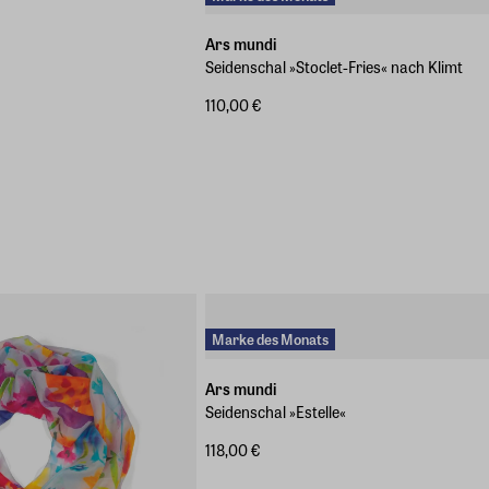
Ars mundi
Seidenschal »Stoclet-Fries« nach Klimt
110,00 €
Marke des Monats
Ars mundi
Seidenschal »Estelle«
118,00 €