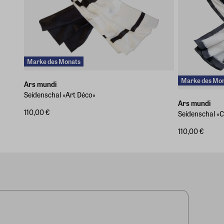
Marke des Monats
Marke des Mo
Ars mundi
Seidenschal »Art Déco«
Ars mundi
110,00 €
Seidenschal »C
110,00 €