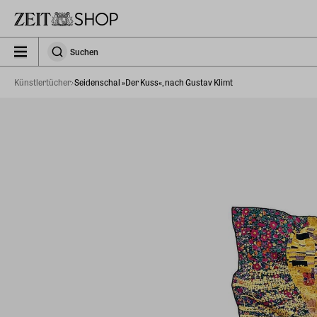
Zu Hauptinhalt springen
zeit_storefront.components.search.collapsed
Suchen
Suchen
Künstlertücher
Seidenschal »Der Kuss«, nach Gustav Klimt