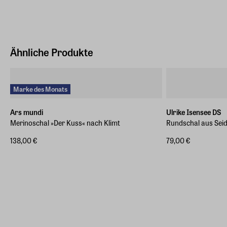
ars mundi Edition Max Büchner GmbH
Bödekerstraße 13, 30161 Hannover
Hersteller Land
Deutschland (EU)
Ähnliche Produkte
E-Mail-Adresse
info@arsmundi.de
Marke des Monats
Ars mundi
Ulrike Isensee DS
Merinoschal »Der Kuss« nach Klimt
Rundschal aus Seide
138,00 €
79,00 €