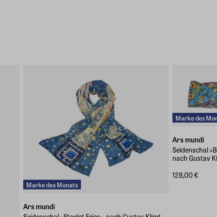
Marke des Mo
Ars mundi
Seidenschal »
nach Gustav K
128,00 €
Marke des Monats
Ars mundi
Seidenschal »Stoclet Fries«, nach Gustav Klimt