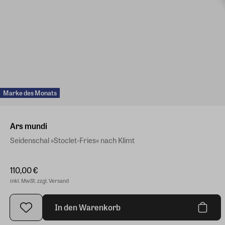
Marke des Monats
Ars mundi
Seidenschal »Stoclet-Fries« nach Klimt
110,00 €
inkl. MwSt. zzgl. Versand
In den Warenkorb