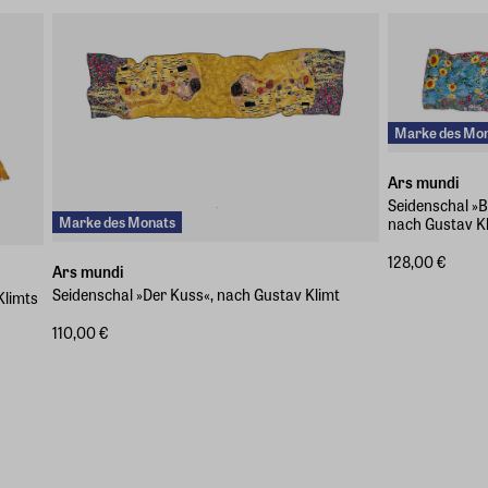
Marke des Mo
Ars mundi
Seidenschal »
Marke des Monats
nach Gustav K
128,00 €
Ars mundi
Seidenschal »Der Kuss«, nach Gustav Klimt
Klimts
110,00 €