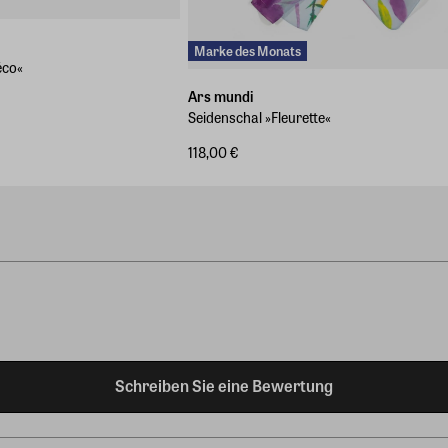
Marke des Monats
éco«
Ars mundi
Seidenschal »Fleurette«
118,00 €
Schreiben Sie eine Bewertung