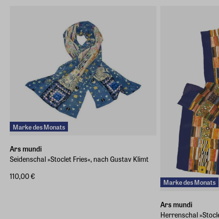
E-Mail-Adresse
info@arsmundi.de
Marke des Monats
Ars mundi
Seidenschal »Stoclet Fries«, nach Gustav Klimt
110,00 €
Marke des Monats
Ars mundi
Herrenschal »Stocle