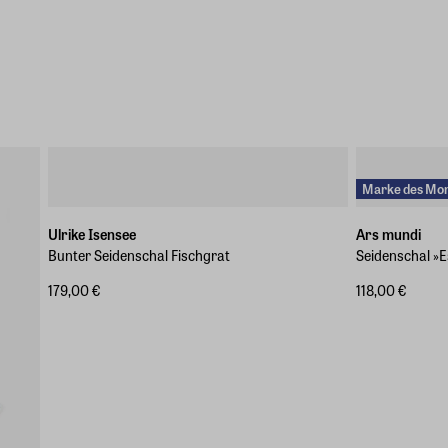
Marke des Mo
Ulrike Isensee
Ars mundi
Bunter Seidenschal Fischgrat
Seidenschal »E
179,00 €
118,00 €