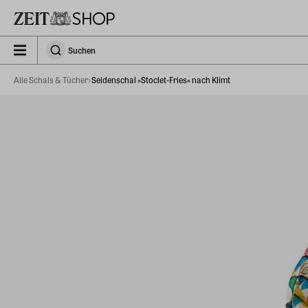
Zu Hauptinhalt springen
zeit_storefront.components.search.collapsed
Suchen
Suchen
Alle Schals & Tücher
Seidenschal »Stoclet-Fries« nach Klimt