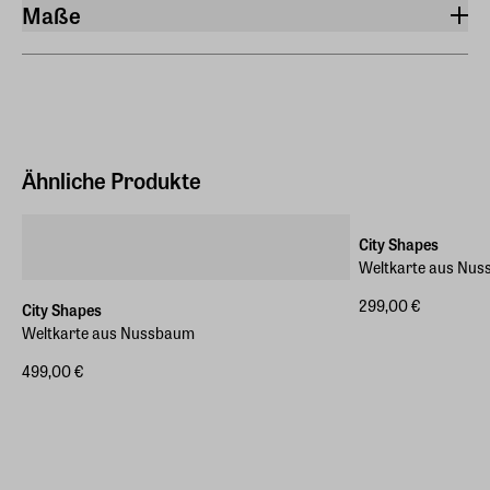
Maße
Breite
100 cm
Höhe
54 cm
Ähnliche Produkte
Gewicht
3 kg
City Shapes
Weltkarte aus Nu
299,00 €
City Shapes
Weltkarte aus Nussbaum
499,00 €