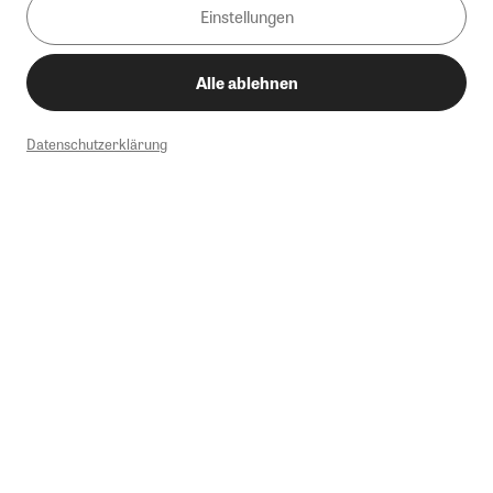
Einstellungen
Alle ablehnen
Datenschutzerklärung
1
Mindestbestellwert von 50€. Nicht anwendbar auf Produkte, die der
Buchpreisbindung unterliegen, ZEIT-Akademie, e-Books. Keine
Barauszahlung möglich. Nicht mit weiteren Gutscheinen/Rabatten
kombinierbar.
Briefsendungen sind vom kostenlosen Rückversand ausgeschlossen.
Weitere Informationen zu Rücksendungen finden Sie hier
.
Alle Preise inkl. gesetzl. MwSt. zzgl. Versandkosten