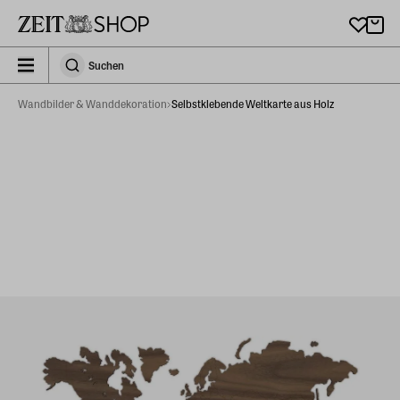
Zu Hauptinhalt springen
zeit_storefront.components.search.collapsed
Suchen
Suchen
Wandbilder & Wanddekoration
Selbstklebende Weltkarte aus Holz