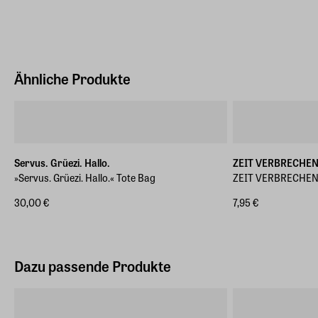
Normalwaschgang (30 Grad)
Sosa Brothers GmbH
Mühlenhagen 130 20539 Hamburg
Hersteller Land
Deutschland (EU)
Ähnliche Produkte
E-Mail-Adresse
info@sosabrothers.de
Servus. Grüezi. Hallo.
ZEIT VERBRECHE
»Servus. Grüezi. Hallo.« Tote Bag
ZEIT VERBRECHEN 
30,00 €
7,95 €
Dazu passende Produkte