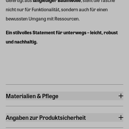
Gefertigt aus
langlebiger Baumwolle
, steht die Tasche
nicht nur für Funktionalität, sondern auch für einen
bewussten Umgang mit Ressourcen.
Ein stilvolles Statement für unterwegs – leicht, robust
und nachhaltig.
Materialien & Pflege
Material
80% recycelter Baumwolle, 20% recyceltes Polyester
Angaben zur Produktsicherheit
Waschhinweise
Hersteller