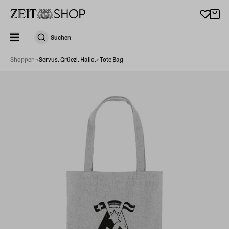
Zu Hauptinhalt springen
zeit_storefront.components.search.collapsed
Suchen
Suchen
Shopper
»Servus. Grüezi. Hallo.« Tote Bag