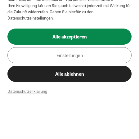
Ihre Einwilligung können Sie (auch teilweise) jederzeit mit Wirkung für
die Zukunft widerrufen. Gehen Sie hierfür zu den
Datenschutzeinstellungen
.
Alle akzeptieren
Einstellungen
Alle ablehnen
Datenschutzerklärung
1
Mindestbestellwert von 50€. Nicht anwendbar auf Produkte, die der
Buchpreisbindung unterliegen, ZEIT-Akademie, e-Books. Keine