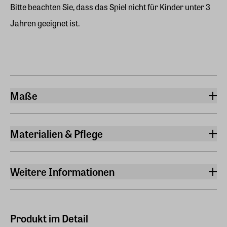
Bitte beachten Sie, dass das Spiel nicht für Kinder unter 3
Jahren geeignet ist.
Maße
Breite
29 cm
Materialien & Pflege
Länge
Material
29 cm
Gummibaumholz, gefrostetes Glas
Weitere Informationen
Höhe
Anzahl Teile
2,20 cm
32
Produkt im Detail
Hinweis