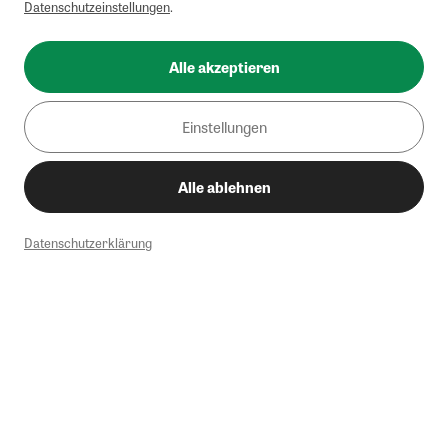
Datenschutzeinstellungen
.
Alle akzeptieren
Einstellungen
Alle ablehnen
Datenschutzerklärung
1
Mindestbestellwert von 50€. Nicht anwendbar auf Produkte, die der
Buchpreisbindung unterliegen, ZEIT-Akademie, e-Books. Keine
Barauszahlung möglich. Nicht mit weiteren Gutscheinen/Rabatten
kombinierbar.