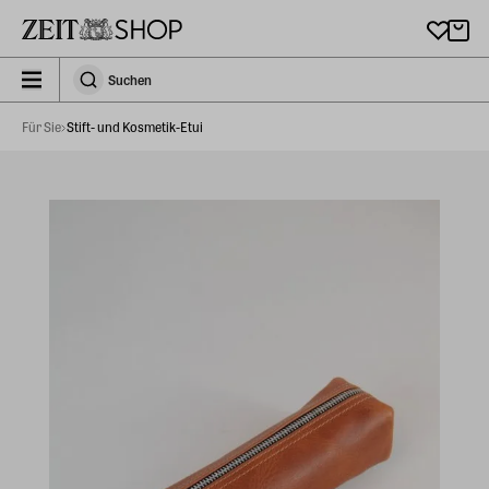
Zu Hauptinhalt springen
zeit_storefront.components.search.collapsed
Suchen
Suchen
Für Sie
Stift- und Kosmetik-Etui