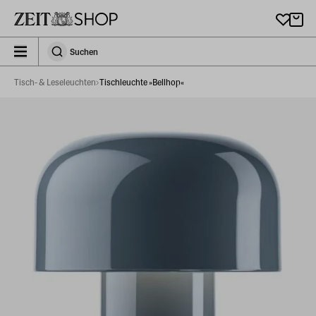
Zu Hauptinhalt springen
zeit_storefront.components.search.collapsed
Suchen
Suchen
Tisch- & Leseleuchten
Tischleuchte »Bellhop«