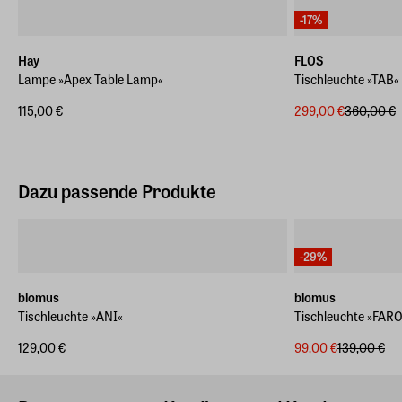
https://flos.com/de/de/contact.html
Geeignet für Drinnen
-17%
Ja
Hay
FLOS
EAN
Lampe »Apex Table Lamp«
Tischleuchte »TAB«
8059607001288
115,00 €
299,00 €
360,00 €
Dazu passende Produkte
-29%
blomus
blomus
Tischleuchte »ANI«
Tischleuchte »FAR
129,00 €
99,00 €
139,00 €