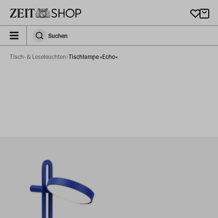
Zu Hauptinhalt springen
zeit_storefront.components.search.collapsed
Suchen
Suchen
Tisch- & Leseleuchten
Tischlampe »Echo«