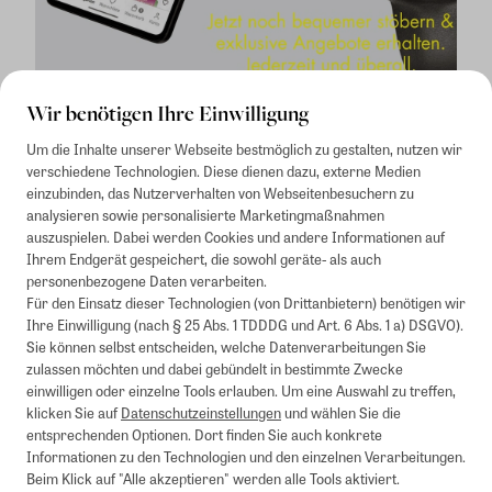
Wir benötigen Ihre Einwilligung
Um die Inhalte unserer Webseite bestmöglich zu gestalten, nutzen wir
verschiedene Technologien. Diese dienen dazu, externe Medien
einzubinden, das Nutzerverhalten von Webseitenbesuchern zu
analysieren sowie personalisierte Marketingmaßnahmen
auszuspielen. Dabei werden Cookies und andere Informationen auf
1
Mindestbestellwert von 50€. Nicht anwendbar auf Produkte, die der
Ihrem Endgerät gespeichert, die sowohl geräte- als auch
Buchpreisbindung unterliegen, ZEIT-Akademie, e-Books. Keine
personenbezogene Daten verarbeiten.
Barauszahlung möglich. Nicht mit weiteren Gutscheinen/Rabatten
Für den Einsatz dieser Technologien (von Drittanbietern) benötigen wir
kombinierbar.
Ihre Einwilligung (nach § 25 Abs. 1 TDDDG und Art. 6 Abs. 1 a) DSGVO).
Briefsendungen sind vom kostenlosen Rückversand ausgeschlossen.
Sie können selbst entscheiden, welche Datenverarbeitungen Sie
Weitere Informationen zu Rücksendungen finden Sie hier
.
zulassen möchten und dabei gebündelt in bestimmte Zwecke
Alle Preise inkl. gesetzl. MwSt. zzgl. Versandkosten
einwilligen oder einzelne Tools erlauben. Um eine Auswahl zu treffen,
klicken Sie auf
Datenschutzeinstellungen
und wählen Sie die
entsprechenden Optionen. Dort finden Sie auch konkrete
Informationen zu den Technologien und den einzelnen Verarbeitungen.
Instagram
Pinterest
Beim Klick auf "Alle akzeptieren" werden alle Tools aktiviert.