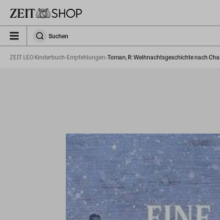
Zu Hauptinhalt springen
zeit_storefront.components.search.collapsed
Suchen
Suchen
ZEIT LEO Kinderbuch-Empfehlungen
Toman, R: Weihnachtsgeschichte nach Cha